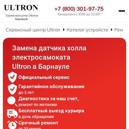
+7 (800) 301-97-75
Ежедневно с 9:00 до 21:00
Сервисный центр Ultron
в
Барнауле
Сервисный центр Ultron
Каталог устройств
Ремон
Замена датчика холла
электросамоката
Ultron в Барнауле
Официальный сервис
Гарантийное обслуживание
до 3 лет
Диагностика за наш счет,
ремонт по желанию
Бесплатный выезд курьера
в день обращения
Срочный ремонт
от 35 минут